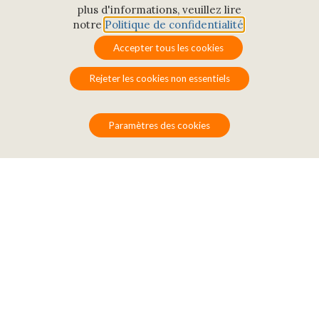
plus d'informations, veuillez lire
notre
Politique de confidentialité
.
Nos engagements
Accepter tous les cookies
environnementaux et
Rejeter les cookies non essentiels
sociétaux
Paramètres des cookies
En ligne avec les valeurs de
la Fondation Mérieux, le
Centre des Pensières est
engagé pour la santé globale.