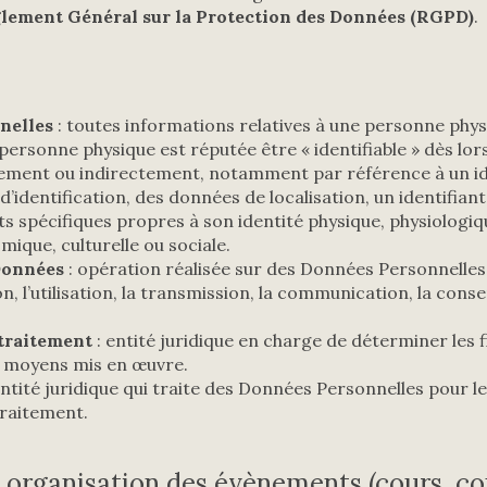
lement Général sur la Protection des Données (RGPD)
.
nelles
: toutes informations relatives à une personne phys
 personne physique est réputée être « identifiable » dès lors
ctement ou indirectement, notamment par référence à un ide
identification, des données de localisation, un identifiant 
s spécifiques propres à son identité physique, physiologiq
ique, culturelle ou sociale.
Données
: opération réalisée sur des Données Personnelle
on, l’utilisation, la transmission, la communication, la cons
traitement
: entité juridique en charge de déterminer les f
s moyens mis en œuvre.
entité juridique qui traite des Données Personnelles pour 
raitement.
t organisation des évènements (cours, c