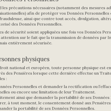
d les précautions nécessaires (notamment des mesures adm
isationnelles) afin de protéger vos Données Personnelles 
frauduleuse, ainsi que contre tout accès, divulgation, altér
torisé des Données Personnelles.
s de sécurité soient appliquées une fois vos Données Pers
 attention sur le fait que la transmission de données par I
amais entièrement sécurisée.
ersonnes physiques
it national et européen, toute personne physique est en 
rès des Pensières lorsque cette dernière effectue un Trai
es :
nnées Personnelles et demander la rectification ou l’effa
lles ou encore une limitation de leur Traitement.
itement ainsi que demander la portabilité de ses Données 
etirer, à tout moment, le consentement donné aux Pensières
mander la portabilité de ses Données Personnelles.