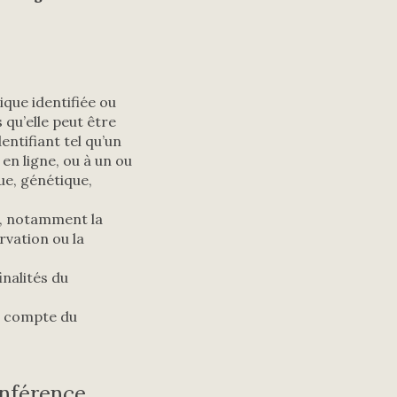
ique identifiée ou
 qu’elle peut être
ntifiant tel qu’un
en ligne, ou à un ou
ue, génétique,
s, notamment la
ervation ou la
inalités du
le compte du
onférence,