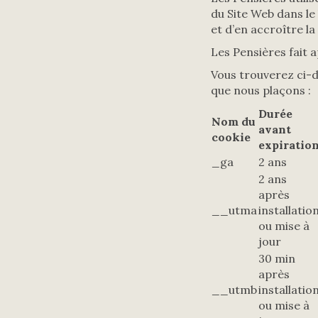
du Site Web dans le
et d’en accroître la f
Les Pensières fait a
Vous trouverez ci-d
que nous plaçons :
Durée
Nom du
avant
cookie
expiratio
_ga
2 ans
2 ans
après
__utma
installatio
ou mise à
jour
30 min
après
__utmb
installatio
ou mise à