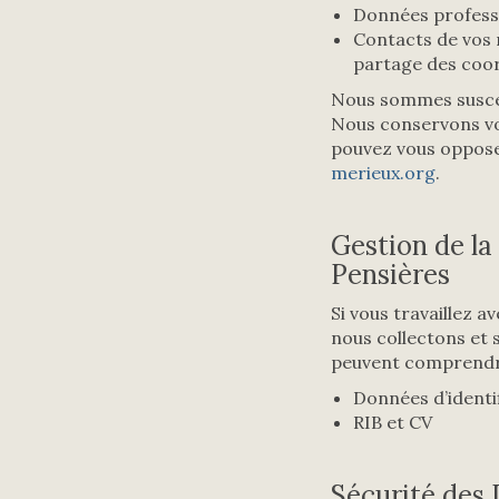
Données professi
Contacts de vos
partage des coor
Nous sommes suscept
Nous conservons vo
pouvez vous oppose
merieux.org
.
Gestion de la
Pensières
Si vous travaillez 
nous collectons et 
peuvent comprendr
Données d’identi
RIB et CV
Sécurité des