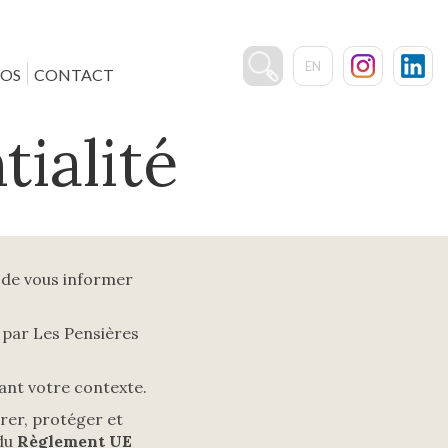
EN
ÉOS
CONTACT
Rechercher
tialité
:
 de vous informer
s par Les Pensières
vant votre contexte.
rer, protéger et
 du
Règlement UE