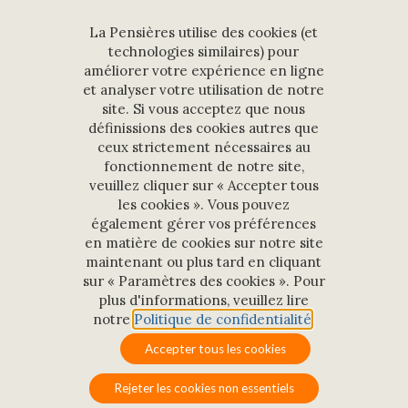
La Pensières utilise des cookies (et
Suivez-nous sur les réseaux sociaux
technologies similaires) pour
améliorer votre expérience en ligne
et analyser votre utilisation de notre
site. Si vous acceptez que nous
définissions des cookies autres que
ceux strictement nécessaires au
NEWSLETTER
fonctionnement de notre site,
veuillez cliquer sur « Accepter tous
les cookies ». Vous pouvez
également gérer vos préférences
en matière de cookies sur notre site
En s’inscrivant à cette newsletter, vos données seront traitées
maintenant ou plus tard en cliquant
par Les Pensières à des fins de communication. Pour plus
sur « Paramètres des cookies ». Pour
d'informations, visitez notre
Politique de confidentialité
.
plus d'informations, veuillez lire
notre
Politique de confidentialité
.
Accepter tous les cookies
Rejeter les cookies non essentiels
LE CENTRE
SERVICES
ÉVÉNEMENTS
PHOTOS & VIDÉOS